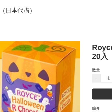
貨（日本代購）
Royc
20入
數量
−
簡介