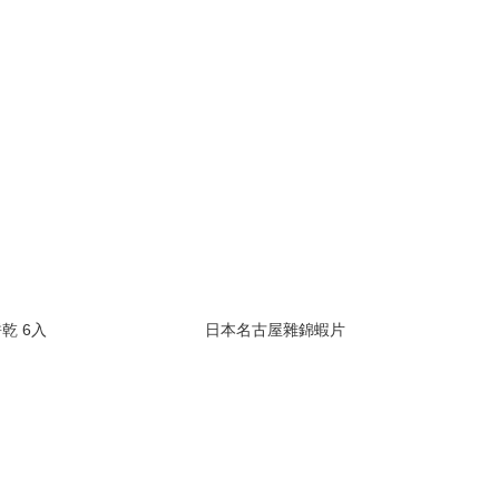
乾 6入
日本名古屋雜錦蝦片