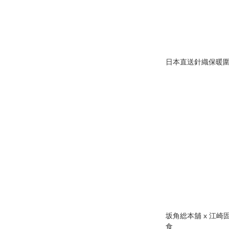
日本直送針織保暖
坂角総本舖 x 江崎
食