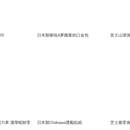
圍巾
日本製哆啦A夢圖案的口金包
富士山環保袋
固力果 濃厚蝦餅零
日本製Chiikawa獎勵貼紙
芝士脆零