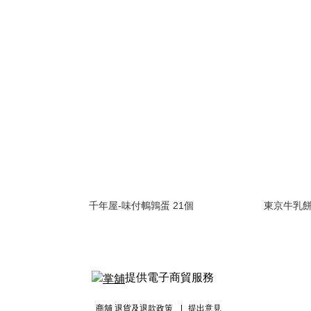
千年屋-味付鵪鶉蛋 21個
東京牛乳餅
提供電子商貿服務
商舖
退貨及退款政策
提出意見