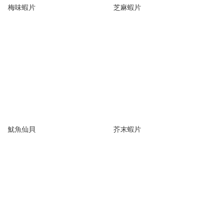
梅味蝦片
芝麻蝦片
魷魚仙貝
芥末蝦片