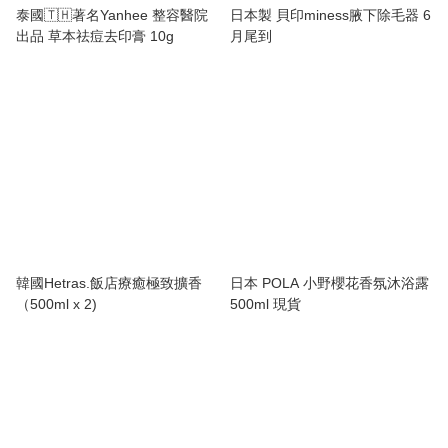
泰國🇹🇭著名Yanhee 整容醫院
日本製 貝印miness腋下除毛器 6
出品 草本祛痘去印膏 10g
月尾到
韓國Hetras.飯店療癒極致擴香
日本 POLA 小野櫻花香氛沐浴露
（500ml x 2)
500ml 現貨