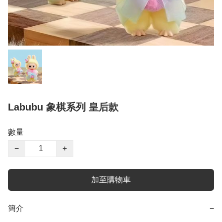
Labubu 象棋系列 皇后款
數量
−
+
加至購物車
簡介
−