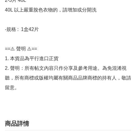
2-3片 40L

40L 以上嚴重脫色衣物的，請增加或分開洗

-規格 :  1盒42片

==⚠️ 聲明 ⚠️==

1. 本貨品為平行進口正貨

2. 聲明：所有帖文內容只作分享及參考用途。為免混淆視
聽，所有商標或版權均屬有關商品品牌商標的持有人，敬請
留意。
商品詳情