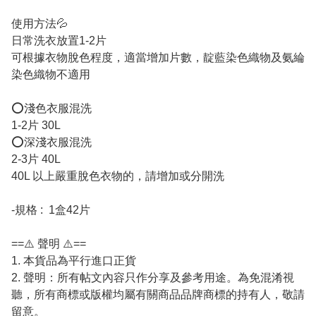
使用方法💦
日常洗衣放置1-2片
可根據衣物脫色程度，適當增加片數，靛藍染色織物及氨綸
染色織物不適用
⭕淺色衣服混洗
1-2片 30L
⭕深淺衣服混洗
2-3片 40L
40L 以上嚴重脫色衣物的，請增加或分開洗
-規格 : 1盒42片
==⚠️ 聲明 ⚠️==
1. 本貨品為平行進口正貨
2. 聲明：所有帖文內容只作分享及參考用途。為免混淆視
聽，所有商標或版權均屬有關商品品牌商標的持有人，敬請
留意。