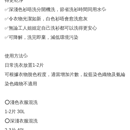
得更乾淨

✅深淺色衫唔洗分開機洗，節省洗衫時間同用水💦

✅令衣物光潔如新，白色衫唔會愈洗愈灰

✅無論工人姐姐定自己洗衫都可以洗得更安心

✅可降解，洗完即棄，減低環境污染

使用方法💦

日常洗衣放置1-2片

可根據衣物脫色程度，適當增加片數，靛藍染色織物及氨綸
染色織物不適用

⭕淺色衣服混洗

1-2片 30L

⭕深淺衣服混洗
