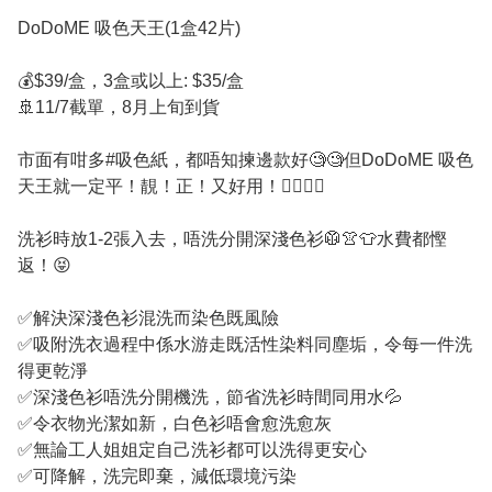
DoDoME 吸色天王(1盒42片)
💰$39/盒，3盒或以上: $35/盒
🚢11/7截單，8月上旬到貨
市面有咁多#吸色紙，都唔知揀邊款好🧐🧐但DoDoME 吸色
天王就一定平！靚！正！又好用！👍🏻👍🏻
洗衫時放1-2張入去，唔洗分開深淺色衫🥼👚👕水費都慳
返！😝
✅解決深淺色衫混洗而染色既風險
✅吸附洗衣過程中係水游走既活性染料同塵垢，令每一件洗
得更乾淨
✅深淺色衫唔洗分開機洗，節省洗衫時間同用水💦
✅令衣物光潔如新，白色衫唔會愈洗愈灰
✅無論工人姐姐定自己洗衫都可以洗得更安心
✅可降解，洗完即棄，減低環境污染