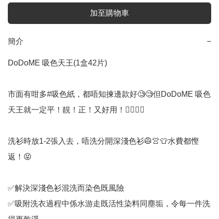
加至購物車
簡介
−
DoDoME 吸色天王(1盒42片)

市面有咁多#吸色紙，都唔知揀邊款好🧐🧐但DoDoME 吸色
天王就一定平！靚！正！又好用！👍🏻👍🏻

洗衫時放1-2張入去，唔洗分開深淺色衫🥼👚👕水費都慳
返！😝

✅解決深淺色衫混洗而染色既風險

✅吸附洗衣過程中係水游走既活性染料同塵垢，令每一件洗