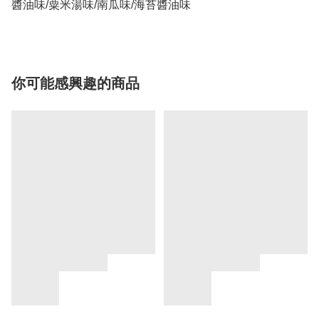
醬油味/粟米湯味/南瓜味/海苔醬油味
你可能感興趣的商品