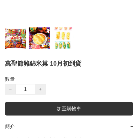
萬聖節雜錦米菓 10月初到貨
數量
−
+
加至購物車
簡介
−