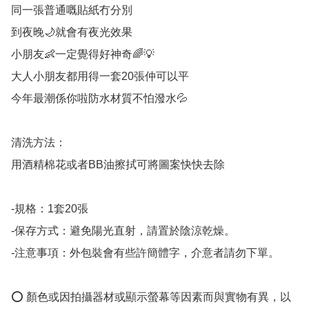
同一張普通嘅貼紙冇分別

到夜晚🌙就會有夜光效果

小朋友👶一定覺得好神奇🌈💡

大人小朋友都用得一套20張仲可以平

今年最潮係你啦防水材質不怕潑水💦

清洗方法：

用酒精棉花或者BB油擦拭可將圖案快快去除

-規格：1套20張

-保存方式：避免陽光直射，請置於陰涼乾燥。

-注意事項：外包裝會有些許簡體字，介意者請勿下單。

⭕️ 顏色或因拍攝器材或顯示螢幕等因素而與實物有異，以