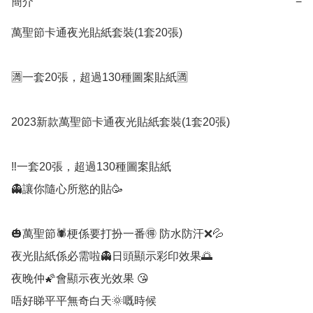
簡介
−
萬聖節卡通夜光貼紙套裝(1套20張)

🈵一套20張，超過130種圖案貼紙🈵

2023新款萬聖節卡通夜光貼紙套裝(1套20張)

‼️一套20張，超過130種圖案貼紙

👻讓你隨心所慾的貼🥳

🎃萬聖節🕷梗係要打扮一番🉐 防水防汗❌💦

夜光貼紙係必需啦👻日頭顯示彩印效果🌅

夜晚仲🌠會顯示夜光效果 😘

唔好睇平平無奇白天🌞嘅時候
