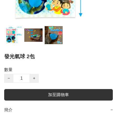
發光氣球 2包
數量
−
+
加至購物車
簡介
−