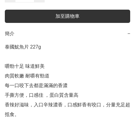
加至購物車
簡介
−
泰國魷魚片 227g 

嚼勁十足 味道鮮美

肉質軟嫩 耐嚼有勁道

每一口咬下去都是滿滿的香濃

手撕方便，口感佳 ，蛋白質含量高

香辣好滋味，入口辛辣濃香，口感鮮香有咬口，分量充足超
抵食。