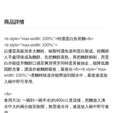
商品詳情
<b style="max-width: 100%;">
特濃蛋白魚茸麵
</b>
<b style="max-width: 100%;">
以優質高級加拿大麵粉、秘製特濃魚湯和蛋白製成。粉團經
人手處理後成為麵餅。先把麵餅蒸熟，再把麵餅焗制，而蛋
白亦能提升麵餅口感至爽滑彈牙同時蛋黃被抽走，能降低膽
固醇含量，濃湯亦被麵餅吸收，最後在
</b><b style="max-
width: 100%;">
煮麵時味道亦能釋放到開水中，最後連湯放
入碗中即可享用。
</b>
食用方法
:
一碗到一
碗
半水
(
約
400cc)
煲滾後，把麵放入沸
水中大約兩分鐘至散開，無需過冷河，連湯放入碗中即可食
用