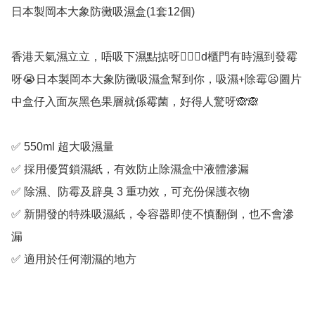
日本製岡本大象防黴吸濕盒(1套12個)

香港天氣濕立立，唔吸下濕點掂呀🤦🏻‍♀d櫃門有時濕到發霉
呀😭日本製岡本大象防黴吸濕盒幫到你，吸濕+除霉😦圖片
中盒仔入面灰黑色果層就係霉菌，好得人驚呀🙈🙈

✅ 550ml 超大吸濕量

✅ 採用優質鎖濕紙，有效防止除濕盒中液體滲漏

✅ 除濕、防霉及辟臭 3 重功效，可充份保護衣物

✅ 新開發的特殊吸濕紙，令容器即使不慎翻倒，也不會滲
漏

✅ 適用於任何潮濕的地方
