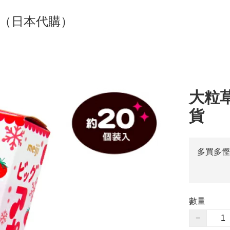
貨（日本代購）
大粒草
貨
多買多慳
數量
−