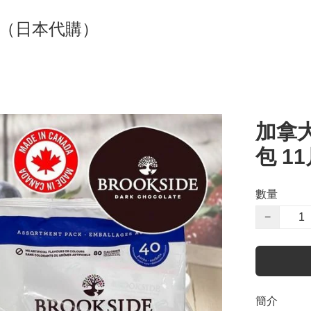
貨（日本代購）
加拿大
包 1
數量
−
簡介