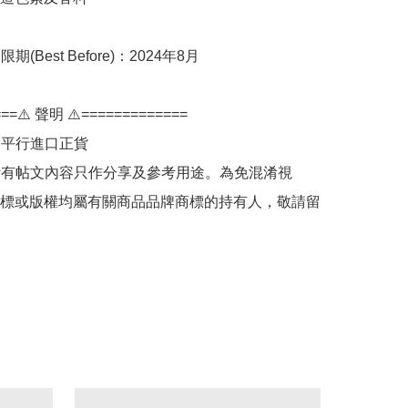
(Best Before)：2024年8月

==⚠️ 聲明 ⚠️=============

為平行進口正貨

：所有帖文內容只作分享及參考用途。為免混淆視
標或版權均屬有關商品品牌商標的持有人，敬請留