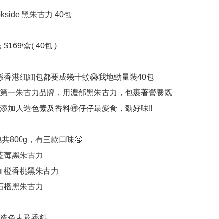
side 黑朱古力 40包  

$169/盒( 40包 )

ide係香港細細包都要成幾十蚊😱我地勁量裝40包

🇦第一朱古力品牌，用濃郁黑朱古力，包裹著營養既
無添加人造色素及香料🉐仔仔最愛食，勁好味‼️

共800g，有三款口味🤤

 藍莓黑朱古力

 血橙香桃黑朱古力

 石榴黑朱古力

人造色素及香料
