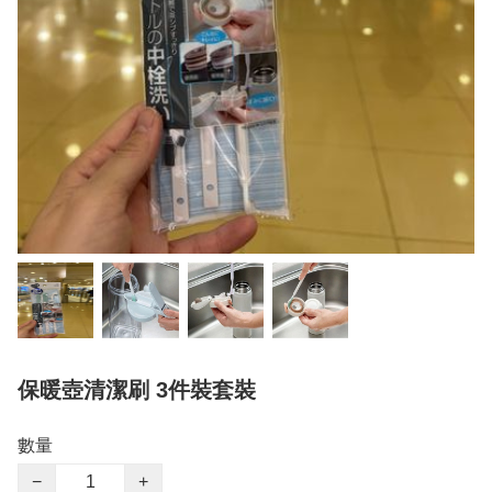
保暖壺清潔刷 3件裝套裝
數量
−
+