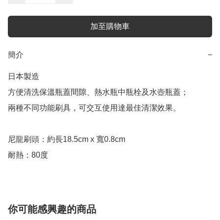
加至購物車
簡介
−
日本製造

方便清洗保溫瓶蓋間隙、熱水瓶中瓶栓及水壺瓶蓋；

兩種不同功能刷具，可交互使用達最佳清潔效果。

尼龍刷頭：約長18.5cm x 寬0.8cm

耐熱：80度
你可能感興趣的商品